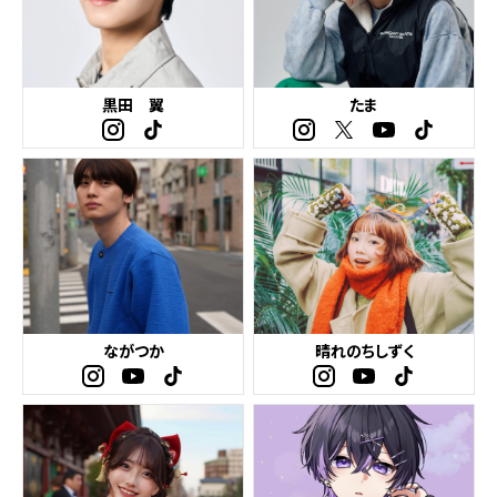
黒田 翼
たま
ながつか
晴れのちしずく