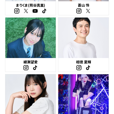
まりくま(熊谷真里)
蒼山 怜
綾瀬望愛
相徳 夏輝