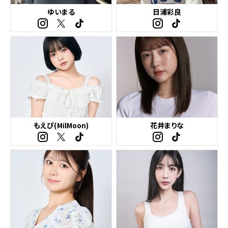
ゆいまる
日浦彩良
もえぴ(MilMoon)
花井まりな