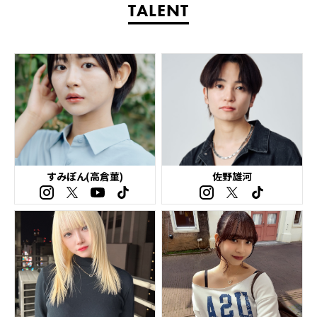
TALENT
すみぽん(高倉菫)
佐野雄河