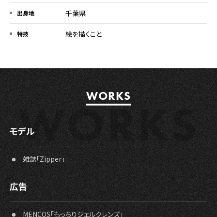
千葉県
出身地
絵を描くこと
特技
WORKS
W
O
R
K
S
モデル
雑誌「Zipper」
広告
MENCOS「もっちりジェルクレンズ」