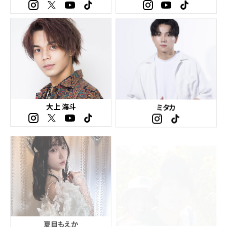
大上 海斗
ミタカ
夏目もえか
L＆M