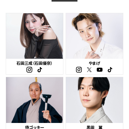
石田三成（石田優奈）
やまげ
侍ゴッキー
黒田 翼