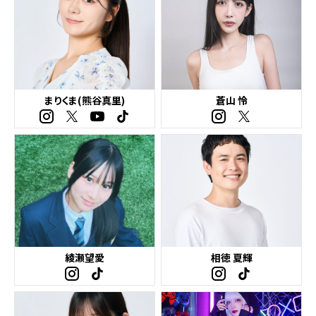
まりくま(熊谷真里)
蒼山 怜
綾瀬望愛
相徳 夏輝