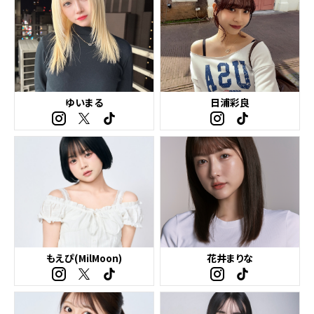
ゆいまる
日浦彩良
もえぴ(MilMoon)
花井まりな