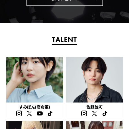
TALENT
すみぽん(高倉菫)
佐野雄河