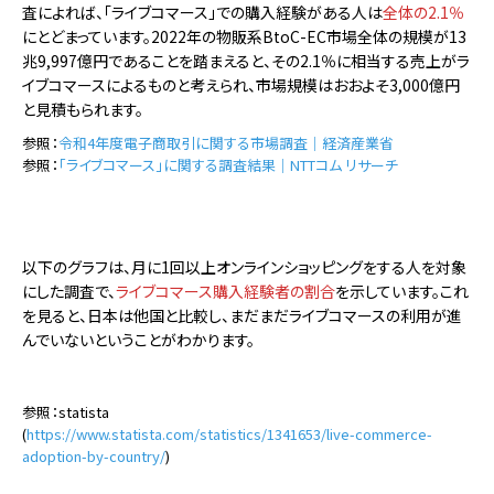
査によれば、「ライブコマース」での購入経験がある人は
全体の2.1％
にとどまっています。2022年の物販系BtoC-EC市場全体の規模が13
兆9,997億円であることを踏まえると、その2.1％に相当する売上がラ
イブコマースによるものと考えられ、市場規模はおおよそ3,000億円
と見積もられます。
参照：
令和4年度電子商取引に関する市場調査｜経済産業省
参照：
「ライブコマース」に関する調査結果｜NTTコム リサーチ
以下のグラフは、月に1回以上オンラインショッピングをする人を対象
にした調査で、
ライブコマース購入経験者の割合
を示しています。これ
を見ると、日本は他国と比較し、まだまだライブコマースの利用が進
んでいないということがわかります。
参照：statista
(
https://www.statista.com/statistics/1341653/live-commerce-
adoption-by-country/
)