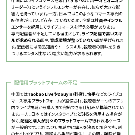
中国にはライブコマースを専門とする
「KOL（キーオピオニオン
リーダー）」
というインフルエンサーが存在し、彼らが大きな影
響力を持っています。一方、日本ではこのようなコマース専門の
配信者がほとんど存在していないため、企業は
社員やインフル
エンサー
を起用してライブコマースを行う必要があります。
専門配信者が不足している理由として、
ライブ配信で高いスキ
ルが求められる点
や、
育成環境が整っていない点
が挙げられま
す。配信者には商品知識やトークスキル、視聴者の興味を引き
つけるエンタメ性など、幅広い能力が求められます。
配信用プラットフォームの不足
中国では
Taobao LiveやDouyin（抖音）、快手
などのライブコ
マース専用プラットフォームが整備され、視聴者が一つのアプリ
内でライブ視聴から購入まで完結できる仕組みが構築されてい
ます。一方、日本ではインスタライブなどSNSを活用する場合が
多く、
配信と購入が別々のプラットフォームで行われる
ケース
が一般的です。これにより、視聴中に購入を決めた場合でも、別
のサイトやアプリに遷移する手間が発生し、その間に離脱が発