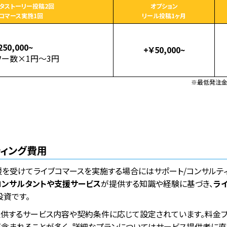
タストーリー投稿2回
オプション
コマース実施1回
リール投稿1ヶ月
250,000~
+￥50,000~
ワー数×1円〜3円
※最低発注金
ティング費用
を受けてライブコマースを実施する場合にはサポート/コンサルテ
コンサルタントや支援サービス
が提供する知識や経験に基づき、
ラ
投資です。
は提供するサービス内容や契約条件に応じて設定されています。料金
が含まれることが多く、詳細なプランについてはサービス提供者に