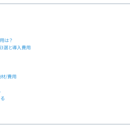
用は？
類3選と導入費用
材/費用
る
める